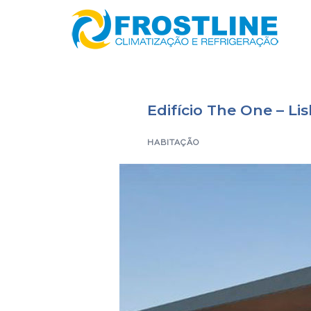
Saltar
para
o
conteúdo
Edifício The One – Li
HABITAÇÃO