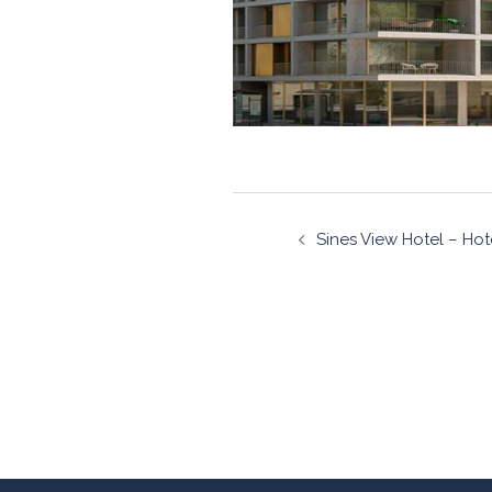
Navegaçã
Sines View Hotel – Hot
de
artigos