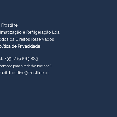
 Frostline
limatização e Refrigeração Lda.
odos os Direitos Reservados
olítica de Privacidade
el.: +351 219 863 883
hamada para a rede fixa nacional)
mail:
frostline@frostline.pt