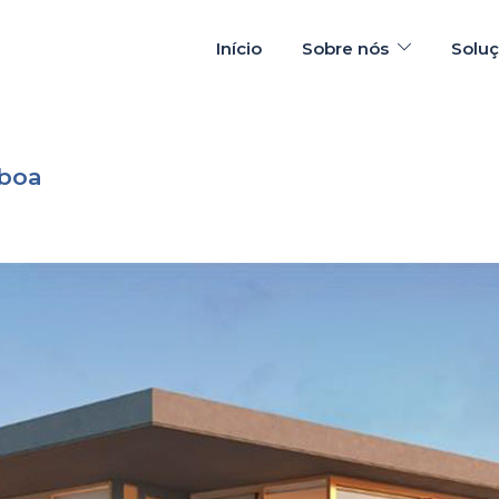
Início
Sobre nós
Solu
sboa