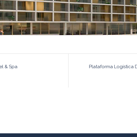
o
el & Spa
Plataforma Logística D