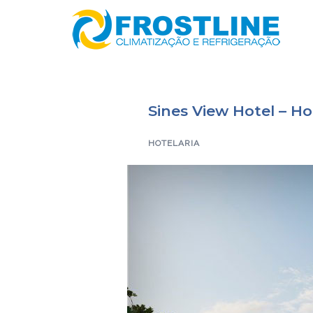
Saltar
para
o
conteúdo
Sines View Hotel – Ho
HOTELARIA