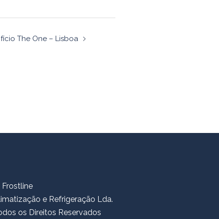
ifício The One – Lisboa
 Frostline
limatização e Refrigeração Lda.
odos os Direitos Reservados