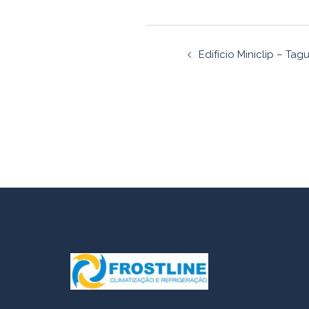
Navegaçã
Edifício Miniclip – Tag
de
artigos