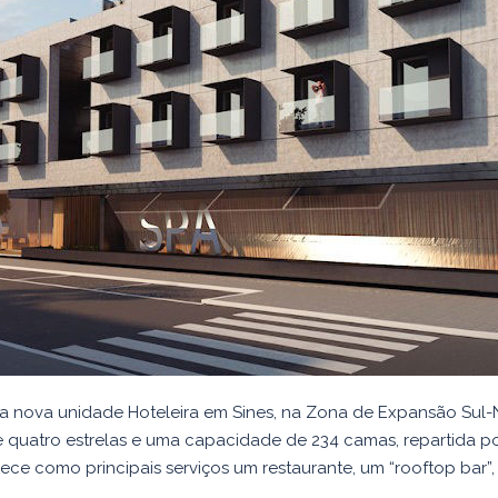
ma nova unidade Hoteleira em Sines, na Zona de Expansão Sul
e quatro estrelas e uma capacidade de 234 camas, repartida po
ece como principais serviços um restaurante, um “rooftop bar”