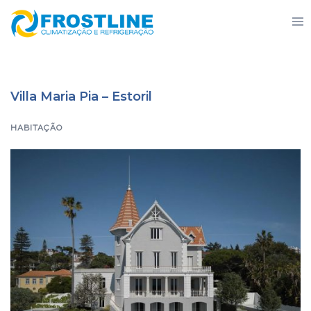
Saltar
Alte
para
men
o
conteúdo
Villa Maria Pia – Estoril
HABITAÇÃO