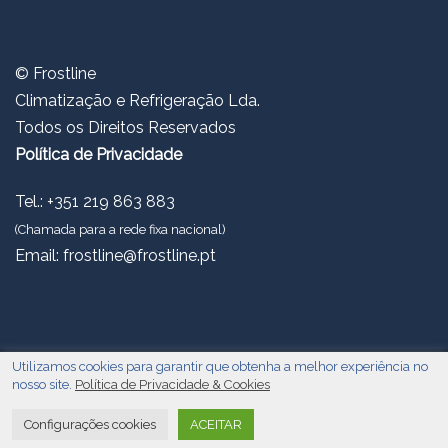
© Frostline
Climatização e Refrigeração Lda.
Todos os Direitos Reservados
Política de Privacidade
Tel.: +351 219 863 883
(Chamada para a rede fixa nacional)
Email:
frostline@frostline.pt
Utilizamos cookies para garantir que obtenha a melhor experiência no
© 2026 FROSTLINE | Web development
Susad Design
| Fotos ©Frostline e
nosso site.
Política de Privacidade & Cookies
Unsplash
Configurações cookies
ACEITAR