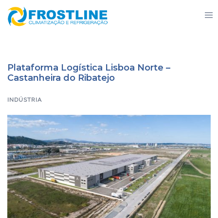
Saltar
Alte
para
men
o
conteúdo
Plataforma Logística Lisboa Norte –
Castanheira do Ribatejo
INDÚSTRIA