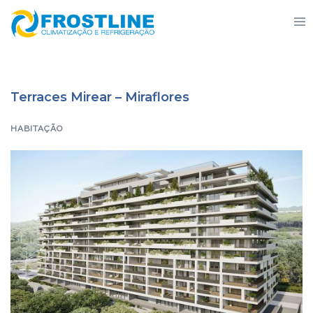
Saltar
Alte
para
men
o
conteúdo
Terraces Mirear – Miraflores
HABITAÇÃO