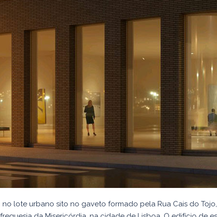
o no lote urbano sito no gaveto formado pela Rua Cais do Tojo, 7-
reguesia da Misericórdia, na cidade de Lisboa. O edifício de esc