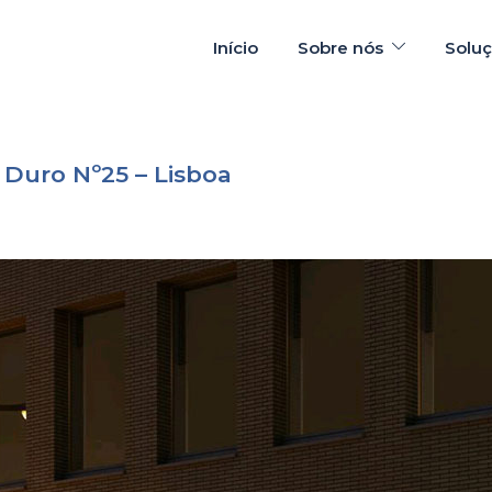
Início
Sobre nós
Solu
 Duro Nº25 – Lisboa