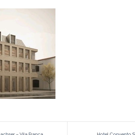
o
achser – Vila Franca
Hotel Convento 