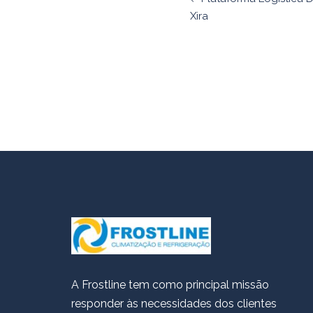
de
Xira
artigos
A Frostline tem como principal missão
responder às necessidades dos clientes