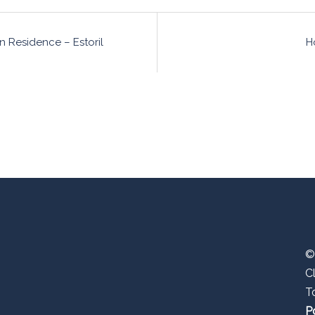
o
n Residence – Estoril
H
©
C
T
P