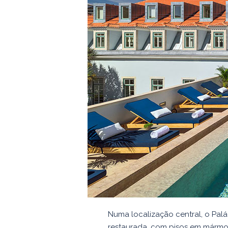
Numa localização central, o Pal
restaurada, com pisos em mármo