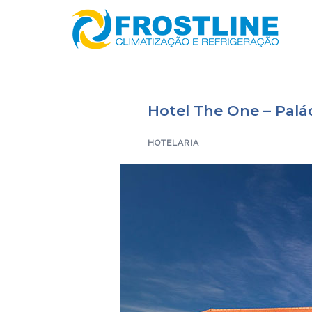
Saltar
para
o
conteúdo
Hotel The One – Palá
HOTELARIA