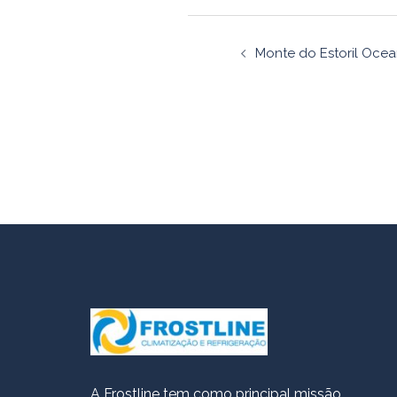
Navegaçã
Monte do Estoril Ocea
de
artigos
A Frostline tem como principal missão