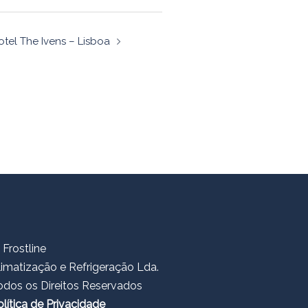
otel The Ivens – Lisboa
 Frostline
limatização e Refrigeração Lda.
odos os Direitos Reservados
olítica de Privacidade